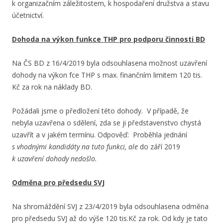
k organizačním záležitostem, k hospodaření družstva a stavu
účetnictví.
Dohoda na výkon funkce THP pro podporu činnosti BD
Na ČS BD z 16/4/2019 byla odsouhlasena možnost uzavření
dohody na výkon fce THP s max. finančním limitem 120 tis.
Kč za rok na náklady BD.
Požádali jsme o předložení této dohody. V případě, že
nebyla uzavřena o sdělení, zda se ji představenstvo chystá
uzavřít a v jakém termínu. Odpověď: Proběhla jednání
s vhodnými kandidáty na tuto funkci, ale
do září 2019
k uzavření dohody nedošlo.
Odměna pro předsedu SVJ
Na shromáždění SVJ z 23/4/2019 byla odsouhlasena odměna
pro předsedu SVJ až do výše 120 tis.Kč za rok. Od kdy je tato