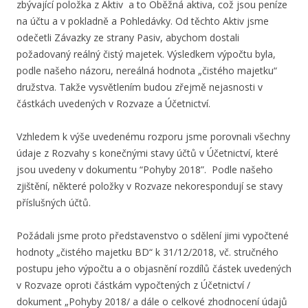
zbývající položka z Aktiv a to Oběžná aktiva, což jsou peníze
na účtu a v pokladně a Pohledávky. Od těchto Aktiv jsme
odečetli Závazky ze strany Pasiv, abychom dostali
požadovaný reálný čistý majetek. Výsledkem výpočtu byla,
podle našeho názoru, nereálná hodnota „čistého majetku“
družstva. Takže vysvětlením budou zřejmě nejasnosti v
částkách uvedených v Rozvaze a Účetnictví.
Vzhledem k výše uvedenému rozporu jsme porovnali všechny
údaje z Rozvahy s konečnými stavy účtů v Účetnictví, které
jsou uvedeny v dokumentu “Pohyby 2018”. Podle našeho
zjištění, některé položky v Rozvaze nekorespondují se stavy
příslušných účtů.
Požádali jsme proto představenstvo o sdělení jimi vypočtené
hodnoty „čistého majetku BD“ k 31/12/2018, vč. stručného
postupu jeho výpočtu a o objasnění rozdílů částek uvedených
v Rozvaze oproti částkám vypočtených z Účetnictví /
dokument „Pohyby 2018/ a dále o celkové zhodnocení údajů