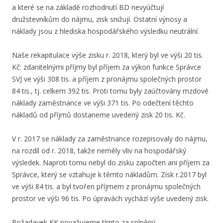
a které se na základě rozhodnutí BD nevyúčtují
družstevníkům do nájmu, zisk snižují. Ostatní výnosy a
náklady jsou z hlediska hospodářského výsledku neutrální.
Naše rekapitulace výše zisku r. 2018, který byl ve výši 20 tis.
Kč: zdanitelnými příjmy byl příjem za výkon funkce Správce
SVJ ve výši 308 tis. a příjem z pronájmu společných prostor
84 tis., tj. celkem 392 tis. Proti tomu byly zaúčtovány mzdové
náklady zaměstnance ve výši 371 tis. Po odečtení těchto
nákladů od příjmů dostaneme uvedený zisk 20 tis. Kč.
V r. 2017 se náklady za zaměstnance rozepisovaly do nájmu,
na rozdíl od r. 2018, takže neměly vliv na hospodářský
výsledek. Naproti tomu nebyl do zisku započten ani příjem za
Správce, který se vztahuje k těmto nákladům. Zisk r.2017 byl
ve výši 84 tis. a byl tvořen příjmem z pronájmu společných
prostor ve výši 96 tis. Po úpravách vychází výše uvedený zisk.
Požadavek KK považujeme tímto za splněný.