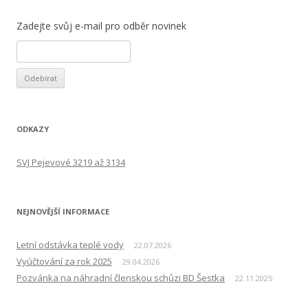
Zadejte svůj e-mail pro odběr novinek
ODKAZY
SVJ Pejevové 3219 až 3134
NEJNOVĚJŠÍ INFORMACE
Letní odstávka teplé vody
22.07.2026
Vyúčtování za rok 2025
29.04.2026
Pozvánka na náhradní členskou schůzi BD Šestka
22.11.2025