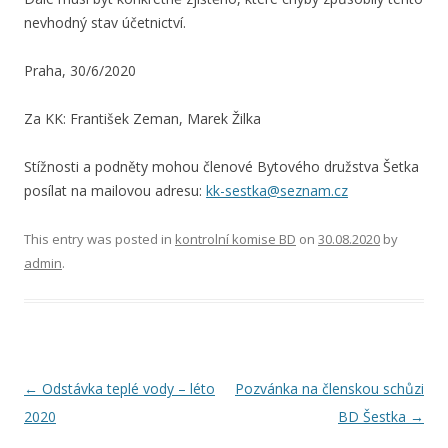
nevhodný stav účetnictví.
Praha, 30/6/2020
Za KK: František Zeman, Marek Žilka
Stížnosti a podněty mohou členové Bytového družstva Šetka
posílat na mailovou adresu:
kk-sestka@seznam.cz
This entry was posted in
kontrolní komise BD
on
30.08.2020
by
admin
.
Post
←
Odstávka teplé vody – léto
Pozvánka na členskou schůzi
navigation
2020
BD Šestka
→