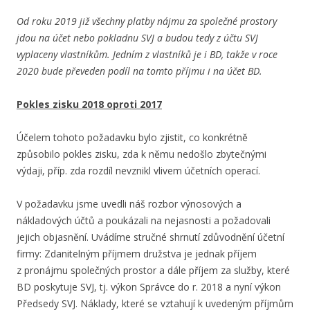
Od roku 2019 již všechny platby nájmu za společné prostory
jdou na účet nebo pokladnu SVJ a budou tedy z účtu SVJ
vyplaceny vlastníkům. Jedním z vlastníků je i BD, takže v roce
2020 bude převeden podíl na tomto příjmu i na účet BD.
Pokles zisku 2018 oproti 2017
Účelem tohoto požadavku bylo zjistit, co konkrétně
způsobilo pokles zisku, zda k němu nedošlo zbytečnými
výdaji, příp. zda rozdíl nevznikl vlivem účetních operací.
V požadavku jsme uvedli náš rozbor výnosových a
nákladových účtů a poukázali na nejasnosti a požadovali
jejich objasnění. Uvádíme stručné shrnutí zdůvodnění účetní
firmy: Zdanitelným příjmem družstva je jednak příjem
z pronájmu společných prostor a dále příjem za služby, které
BD poskytuje SVJ, tj. výkon Správce do r. 2018 a nyní výkon
Předsedy SVJ. Náklady, které se vztahují k uvedeným příjmům