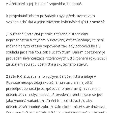
v Účetnictví a jejich reálné vypovídací hodnotě.
K projednání tohoto požadavku byla představenstvem
svolána schůzka a jejím závěrem bylo následující
Usnesení:
„Současné účetnictví je stále zatíženo historickými
nepřesnostmi a chybami v účtování, což způsobuje, že není
možné na tyto otázky odpovědět tak, aby odpověď byla v
souladu jak s realitou, tak s účetnictvím. Dalším postupem je
provedení inventarizace rozvahových účtů (během roku 2020)
za účelem souladu účetnictví a skutečného stavu“.
Závěr KK
: Z uvedeného vyplývá, že účetnictví a údaje v
Rozvaze neodpovídají skutečnému stavu a s největší
pravděpodobností je to způsobeno nesprávným vedením
účetnictví v minulých letech. Provedení inventarizace se jeví
jako vhodná varianta zreálnění tohoto stavu tak, aby
účetnictví věrohodně zobrazovalo ekonomický stav družstva.
Dále musí být konkrétně zjištěno, které chyby způsobily tento