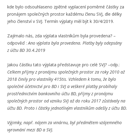
kde bylo odsouhlaseno zpětné vyplacení poměrné částky za
pronájem společných prostor každému členu SVJ, dle délky
jeho členství v SVJ. Termín výplaty měl být k 30/4/2019.
Zajímalo nás, zda výplata vlastníkům byla provedena? –
odpověď :
Ano výplata byla provedena. Platby byly odepsány
z účtu BD 30.4.2019
Jakou částku tato výplata představuje pro celé SVJ? –odp.:
Celkem příjmy z pronájmu společných prostor za roky 2010 až
2018 činily pro vlastníky 415tis. Vzhledem k tomu, že bylo
společné účetnictví pro BD i SVJ a veškeré platby probíhaly
prostřednictvím bankovního účtu BD, příjmy z pronájmu
společných prostor od vzniku SVJ až do roku 2017 zůstávaly na
účtu BD. Proto i částky jednotlivým vlastníkům odešly z účtu BD.
Výjimky, např. nájem za vinárnu, byl předmětem vzájemného
vyrovnání mezi BD a SVJ.