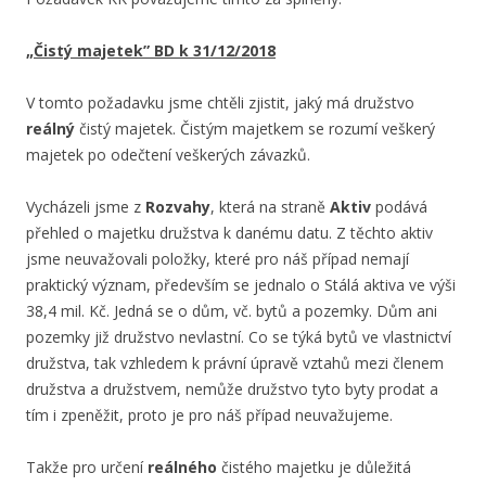
„Čistý majetek” BD k 31/12/2018
V tomto požadavku jsme chtěli zjistit, jaký má družstvo
reálný
čistý majetek. Čistým majetkem se rozumí veškerý
majetek po odečtení veškerých závazků.
Vycházeli jsme z
Rozvahy
, která na straně
Aktiv
podává
přehled o majetku družstva k danému datu. Z těchto aktiv
jsme neuvažovali položky, které pro náš případ nemají
praktický význam, především se jednalo o Stálá aktiva ve výši
38,4 mil. Kč. Jedná se o dům, vč. bytů a pozemky. Dům ani
pozemky již družstvo nevlastní. Co se týká bytů ve vlastnictví
družstva, tak vzhledem k právní úpravě vztahů mezi členem
družstva a družstvem, nemůže družstvo tyto byty prodat a
tím i zpeněžit, proto je pro náš případ neuvažujeme.
Takže pro určení
reálného
čistého majetku je důležitá