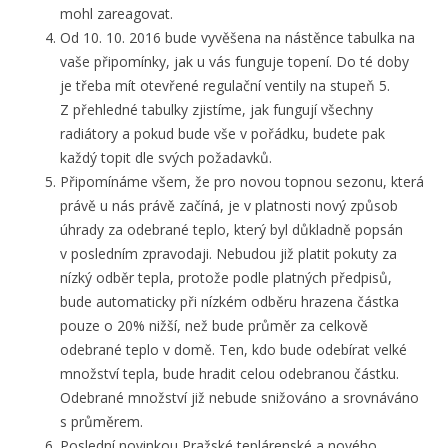
mohl zareagovat.
Od 10. 10. 2016 bude vyvěšena na nástěnce tabulka na
vaše připomínky, jak u vás funguje topení. Do té doby
je třeba mít otevřené regulační ventily na stupeň 5.
Z přehledné tabulky zjistíme, jak fungují všechny
radiátory a pokud bude vše v pořádku, budete pak
každý topit dle svých požadavků.
Připomínáme všem, že pro novou topnou sezonu, která
právě u nás právě začíná, je v platnosti nový způsob
úhrady za odebrané teplo, který byl důkladně popsán
v posledním zpravodaji. Nebudou již platit pokuty za
nízký odběr tepla, protože podle platných předpisů,
bude automaticky při nízkém odběru hrazena částka
pouze o 20% nižší, než bude průměr za celkově
odebrané teplo v domě. Ten, kdo bude odebírat velké
množství tepla, bude hradit celou odebranou částku.
Odebrané množství již nebude snižováno a srovnáváno
s průměrem.
Poslední novinkou Pražské teplárenské a nového