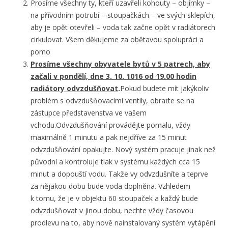
Prosíme všechny ty, kteří uzavřeli kohouty – objímky –
na přívodním potrubí – stoupačkách – ve svých sklepích,
aby je opět otevřeli – voda tak začne opět v radiátorech
cirkulovat. Všem děkujeme za obětavou spolupráci a
pomo
Prosíme
všechny obyvatele bytů v 5 patrech, aby
začali v pondělí, dne 3. 10. 1016 od 19.00 hodin
radiátory odvzdušňovat
.
Pokud budete mít jakýkoliv
problém s odvzdušňovacími ventily, obraťte se na
zástupce představenstva ve vašem
vchodu.Odvzdušňování provádějte pomalu, vždy
maximálně 1 minutu a pak nejdříve za 15 minut
odvzdušňování opakujte. Nový systém pracuje jinak než
původní a kontroluje tlak v systému každých cca 15
minut a dopouští vodu. Takže vy odvzdušníte a teprve
za nějakou dobu bude voda doplněna. Vzhledem
k tomu, že je v objektu 60 stoupaček a každý bude
odvzdušňovat v jinou dobu, nechte vždy časovou
prodlevu na to, aby nově nainstalovaný systém vytápění