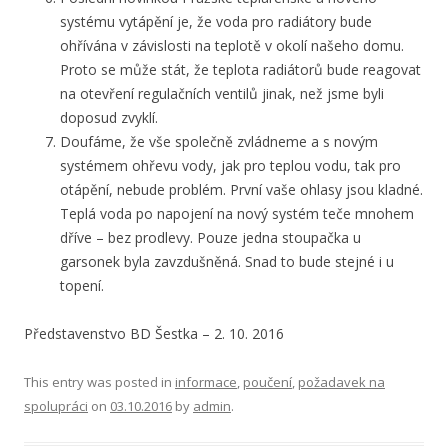
systému vytápění je, že voda pro radiátory bude
ohřívána v závislosti na teplotě v okolí našeho domu.
Proto se může stát, že teplota radiátorů bude reagovat
na otevření regulačních ventilů jinak, než jsme byli
doposud zvyklí.
Doufáme, že vše společně zvládneme a s novým
systémem ohřevu vody, jak pro teplou vodu, tak pro
otápění, nebude problém. První vaše ohlasy jsou kladné.
Teplá voda po napojení na nový systém teče mnohem
dříve – bez prodlevy. Pouze jedna stoupačka u
garsonek byla zavzdušněná. Snad to bude stejné i u
topení.
Představenstvo BD Šestka – 2. 10. 2016
This entry was posted in
informace
,
poučení
,
požadavek na
spolupráci
on
03.10.2016
by
admin
.