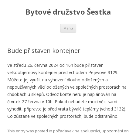
Bytové družstvo Šestka
Skip
Menu
to
content
Bude přistaven kontejner
Ve středu 26. června 2024 od 16h bude přistaven
velkoobjemový kontejner před vchodem Pejevové 3129.
Můžete jej využít na vyhození dlouho odložených a
nepoužívaných věcí odložených ve společných prostorách na
chdobách u sklepů. Odvoz kontejneru je naplánován na
čtvrtek 27.června v 10h. Pokud nebudete moci věci sami
vyhodit, připravte je před vrata bývalé teplárny (vchod 3132).
Co zůstane ve společných prostorách, bude odstraněno.
This entry was posted in
požadavek na spolupráci
,
upozornění
on