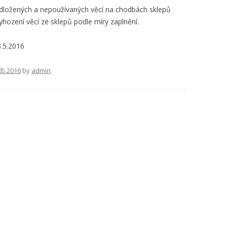
odložených a nepoužívaných věcí na chodbách sklepů
yhození věcí ze sklepů podle míry zaplnění.
.5.2016
05.2016
by
admin
.