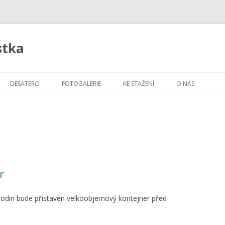
stka
Skip
to
DESATERO
FOTOGALERIE
KE STAŽENÍ
O NÁS
content
r
hodin bude přistaven velkoobjemový kontejner před