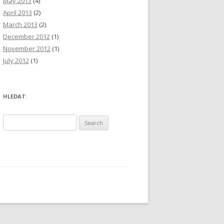
May 2013
(4)
April 2013
(2)
March 2013
(2)
December 2012
(1)
November 2012
(1)
July 2012
(1)
HLEDAT:
S
e
a
r
c
h
f
o
r