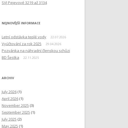
SVJ Pejevové 3219 až 3134
NEJNOVĚJŠÍ INFORMACE
Letní odstávka teplé vody
22.07.2026
Vyúčtování za rok 2025
29.04.2026
Pozvánka na náhradní členskou schůzi
BD Šestka
22.11.2025
ARCHIV
July 2026
(1)
April 2026
(1)
November 2025
(3)
September 2025
(1)
July 2025
(2)
May 2025
(1)