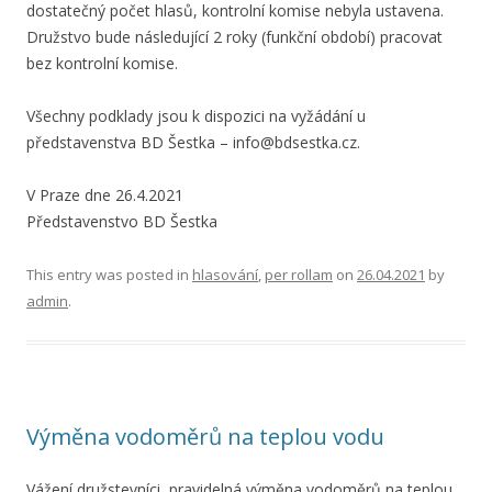
dostatečný počet hlasů, kontrolní komise nebyla ustavena.
Družstvo bude následující 2 roky (funkční období) pracovat
bez kontrolní komise.
Všechny podklady jsou k dispozici na vyžádání u
představenstva BD Šestka – info@bdsestka.cz.
V Praze dne 26.4.2021
Představenstvo BD Šestka
This entry was posted in
hlasování
,
per rollam
on
26.04.2021
by
admin
.
Výměna vodoměrů na teplou vodu
Vážení družstevníci, pravidelná výměna vodoměrů na teplou