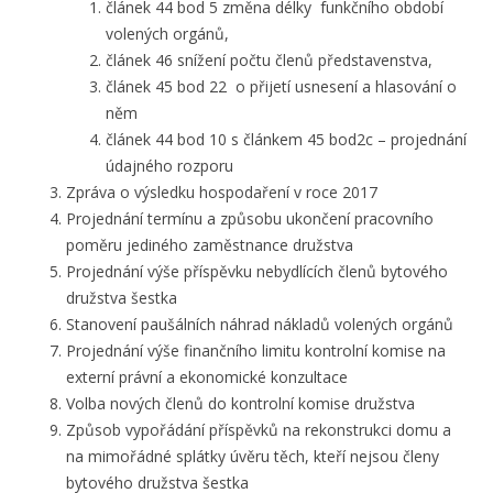
článek 44 bod 5 změna délky funkčního období
volených orgánů,
článek 46 snížení počtu členů představenstva,
článek 45 bod 22 o přijetí usnesení a hlasování o
něm
článek 44 bod 10 s článkem 45 bod2c – projednání
údajného rozporu
Zpráva o výsledku hospodaření v roce 2017
Projednání termínu a způsobu ukončení pracovního
poměru jediného zaměstnance družstva
Projednání výše příspěvku nebydlících členů bytového
družstva šestka
Stanovení paušálních náhrad nákladů volených orgánů
Projednání výše finančního limitu kontrolní komise na
externí právní a ekonomické konzultace
Volba nových členů do kontrolní komise družstva
Způsob vypořádání příspěvků na rekonstrukci domu a
na mimořádné splátky úvěru těch, kteří nejsou členy
bytového družstva šestka