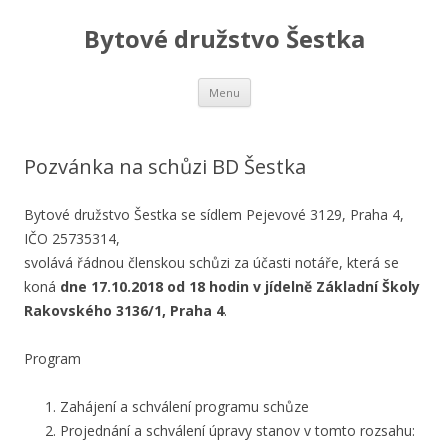
Bytové družstvo Šestka
Skip
Menu
to
content
Pozvánka na schůzi BD Šestka
Bytové družstvo Šestka se sídlem Pejevové 3129, Praha 4,
IČO 25735314,
svolává řádnou členskou schůzi za účasti notáře, která se
koná
dne 17.10.2018 od 18 hodin v jídelně Základní Školy
Rakovského 3136/1, Praha 4
.
Program
Zahájení a schválení programu schůze
Projednání a schválení úpravy stanov v tomto rozsahu: