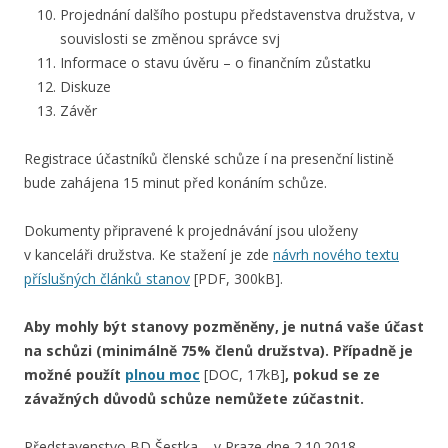
Projednání dalšího postupu představenstva družstva, v
souvislosti se změnou správce svj
Informace o stavu úvěru – o finančním zůstatku
Diskuze
Závěr
Registrace účastníků členské schůze í na presenční listině
bude zahájena 15 minut před konáním schůze.
Dokumenty připravené k projednávání jsou uloženy
v kanceláři družstva. Ke stažení je zde
návrh nového textu
příslušných článků stanov
[PDF, 300kB].
Aby mohly být stanovy pozměněny, je nutná vaše účast
na schůzi (minimálně 75% členů družstva). Případně je
možné použít
plnou moc
[DOC, 17kB]
, pokud se ze
závažných důvodů schůze nemůžete zúčastnit.
Představenstvo BD Šestka – v Praze dne 2.10.2018