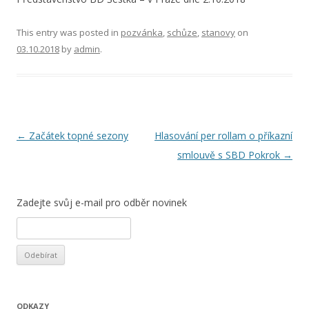
This entry was posted in
pozvánka
,
schůze
,
stanovy
on
03.10.2018
by
admin
.
Post
←
Začátek topné sezony
Hlasování per rollam o příkazní
navigation
smlouvě s SBD Pokrok
→
Zadejte svůj e-mail pro odběr novinek
ODKAZY