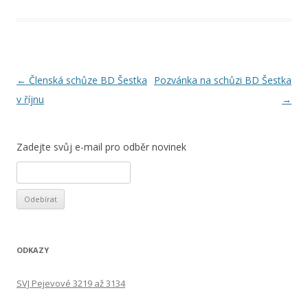
Post
←
Členská schůze BD Šestka
Pozvánka na schůzi BD Šestka
navigation
v říjnu
→
Zadejte svůj e-mail pro odběr novinek
ODKAZY
SVJ Pejevové 3219 až 3134