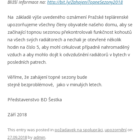
Bližší informace na:
http://bit.ly/ZahajeniTopneSezony2018
Na základě výše uvedeného oznámení Pražské teplárenské
upozorňujeme všechny členy obyvatele našeho domu, aby se
začínající topnou sezonou překontrolovali funkčnost kohoutů
na všech svých radiátorech a nechali je otevřené několik
hodin na číslo 5, aby mohl cirkulovat případně nahromaděný
vzduch a aby mohlo dojít k odvzdušnění radiátorů v bytech v
posledních patrech.
Věříme, že zahájení topné sezony bude
stejně bezproblémové, jako v minulých letech.
Představenstvo BD Šestka
Září 2018
This entry was posted in
požadavek na spolupráci
,
upozornění
on
27.09.2018
by
admin
.