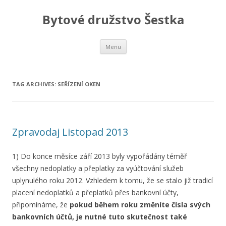
Bytové družstvo Šestka
Skip
Menu
to
content
TAG ARCHIVES:
SEŘÍZENÍ OKEN
Zpravodaj Listopad 2013
1) Do konce měsíce září 2013 byly vypořádány téměř
všechny nedoplatky a přeplatky za vyúčtování služeb
uplynulého roku 2012. Vzhledem k tomu, že se stalo již tradicí
placení nedoplatků a přeplatků přes bankovní účty,
připomínáme, že
pokud během roku změníte čísla svých
bankovních účtů, je nutné tuto skutečnost také