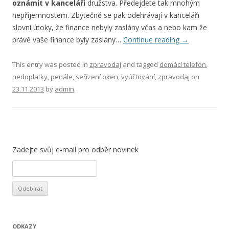
oznámit v kanceláři
družstva. Předejdete tak mnohým
nepříjemnostem. Zbytečně se pak odehrávají v kanceláři
slovní útoky, že finance nebyly zaslány včas a nebo kam že
právě vaše finance byly zaslány…
Continue reading
→
This entry was posted in
zpravodaj
and tagged
domácí telefon
,
nedoplatky
,
penále
,
seřízení oken
,
vyúčtování
,
zpravodaj
on
23.11.2013
by
admin
.
Zadejte svůj e-mail pro odběr novinek
ODKAZY