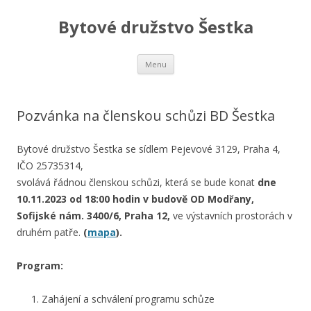
Bytové družstvo Šestka
Skip
Menu
to
content
Pozvánka na členskou schůzi BD Šestka
Bytové družstvo Šestka se sídlem Pejevové 3129, Praha 4,
IČO 25735314,
svolává řádnou členskou schůzi, která se bude konat
dne
10.11.2023 od 18:00 hodin v budově OD Modřany,
Sofijské nám. 3400/6, Praha 12,
ve výstavních prostorách v
druhém patře.
(
mapa
).
Program:
Zahájení a schválení programu schůze