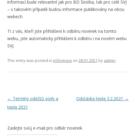
informací bude relevantní jak pro BD Šestka, tak pro celé SVJ
– v takovém případě budou informace publikovány na obou
webech.
Ti z vás, kteří jste přihlášeni k odběru novinek na tomto
webu, jste automaticky přihlášeni k odběru i na novém webu
SVJ.
This entry was posted in
informace
on
28.01.2021
by
admin
.
Post
←
Termíny odečtů vody a
Odstávka tepla 3.2.2021
→
navigation
tepla 2021
Zadejte svůj e-mail pro odběr novinek