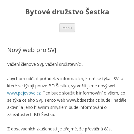
Bytové družstvo Šestka
Skip
Menu
to
content
Nový web pro SVJ
Vážení členové SVJ, vážení družstevníci,
abychom udělali pořádek v informacích, které se týkají SVJ a
které se týkají pouze BD Šestka, vytvořili jsme nový web
www.pejevove.cz
. Ten bude sloužit k informování o všem, co
se týká celého SVJ. Tento web www.bdsestka.cz bude i nadále
aktivní a jeho hlavním smyslem bude informování o
záležitostech BD Šestka.
Z dosavadních zkušeností je zřejmé, že převážná část