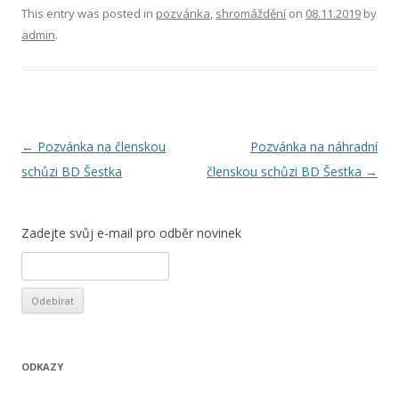
This entry was posted in
pozvánka
,
shromáždění
on
08.11.2019
by
admin
.
Post
←
Pozvánka na členskou
Pozvánka na náhradní
navigation
schůzi BD Šestka
členskou schůzi BD Šestka
→
Zadejte svůj e-mail pro odběr novinek
ODKAZY