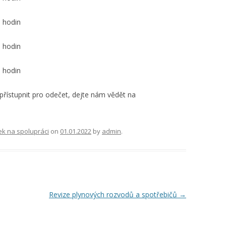
 hodin
 hodin
 hodin
přístupnit pro odečet, dejte nám vědět na
k na spolupráci
on
01.01.2022
by
admin
.
Revize plynových rozvodů a spotřebičů
→