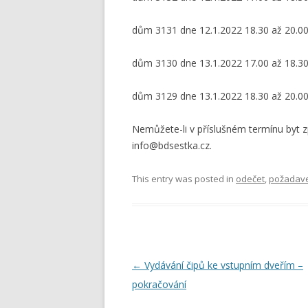
dům 3131 dne 12.1.2022 18.30 až 20.00
dům 3130 dne 13.1.2022 17.00 až 18.30
dům 3129 dne 13.1.2022 18.30 až 20.00
Nemůžete-li v příslušném termínu byt z
info@bdsestka.cz.
This entry was posted in
odečet
,
požadave
Post
←
Vydávání čipů ke vstupním dveřím –
navigation
pokračování