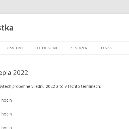
stka
Skip
to
DESATERO
FOTOGALERIE
KE STAŽENÍ
O NÁS
content
epla 2022
bytech proběhne v lednu 2022 a to v těchto termínech:
 hodin
 hodin
 hodin