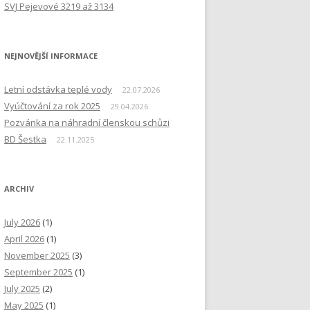
SVJ Pejevové 3219 až 3134
NEJNOVĚJŠÍ INFORMACE
Letní odstávka teplé vody
22.07.2026
Vyúčtování za rok 2025
29.04.2026
Pozvánka na náhradní členskou schůzi
BD Šestka
22.11.2025
ARCHIV
July 2026
(1)
April 2026
(1)
November 2025
(3)
September 2025
(1)
July 2025
(2)
May 2025
(1)