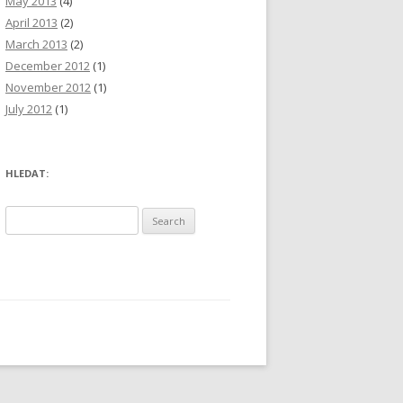
May 2013
(4)
April 2013
(2)
March 2013
(2)
December 2012
(1)
November 2012
(1)
July 2012
(1)
HLEDAT:
S
e
a
r
c
h
f
o
r