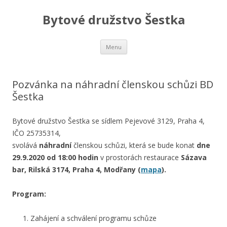
Bytové družstvo Šestka
Skip
Menu
to
content
Pozvánka na náhradní členskou schůzi BD
Šestka
Bytové družstvo Šestka se sídlem Pejevové 3129, Praha 4,
IČO 25735314,
svolává
náhradní
členskou schůzi, která se bude konat
dne
29.9.2020 od 18:00 hodin
v prostorách restaurace
Sázava
bar, Rilská 3174, Praha 4, Modřany (
mapa
).
Program:
Zahájení a schválení programu schůze