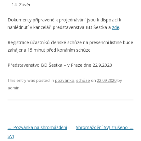
Závěr
Dokumenty připravené k projednávání jsou k dispozici k
nahlédnutí v kanceláři představenstva BD Šestka a
zde
.
Registrace účastníků členské schůze na presenční listině bude
zahájena 15 minut před konáním schůze.
Představenstvo BD Šestka – v Praze dne 22.9.2020
This entry was posted in
pozvánka
,
schůze
on
22.09.2020
by
admin
.
Post
←
Pozvánka na shromáždění
Shromáždění SVJ zrušeno
→
navigation
SVJ